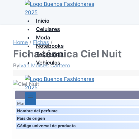
Skip
to
content
Inicio
Celulares
Moda
Home
/
Fichas
/
Notebooks
Ficha técnica Ciel Nuit
Tecnología
Vehículos
By
Ivan Moises Cantero
Marca
Nombre del perfume
País de origen
Código universal de producto