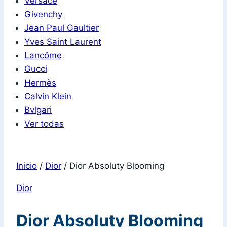
Versace
Givenchy
Jean Paul Gaultier
Yves Saint Laurent
Lancôme
Gucci
Hermès
Calvin Klein
Bvlgari
Ver todas
Inicio
/
Dior
/
Dior Absoluty Blooming
Dior
Dior Absoluty Blooming