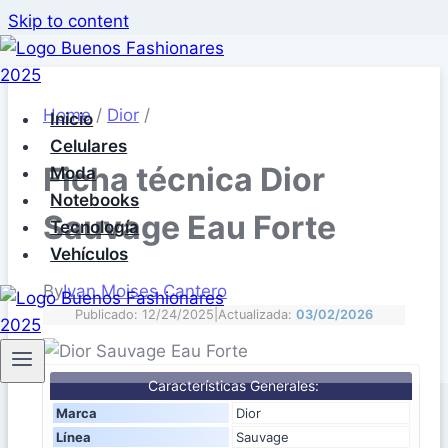
Skip to content
Home
/
Dior
/
Inicio
Celulares
Ficha técnica Dior
Moda
Notebooks
Sauvage Eau Forte
Tecnología
Vehículos
By
Ivan Moises Cantero
Publicado: 12/24/2025
|
Actualizada:
03/02/2026
Características Generales:
Marca
Dior
Línea
Sauvage