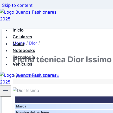
Skip to content
Inicio
Celulares
Home
/
Dior
/
Moda
Notebooks
Ficha técnica Dior Issimo
Tecnología
Vehículos
By
Ivan Moises Cantero
Marca
Nombre del perfume