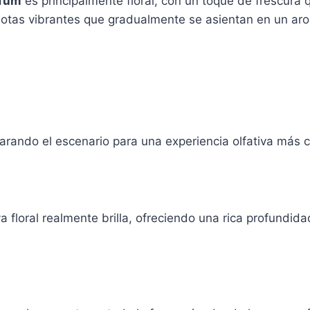
rfum
es principalmente floral, con un toque de frescura
 notas vibrantes que gradualmente se asientan en un a
parando el escenario para una experiencia olfativa más 
va floral realmente brilla, ofreciendo una rica profundid