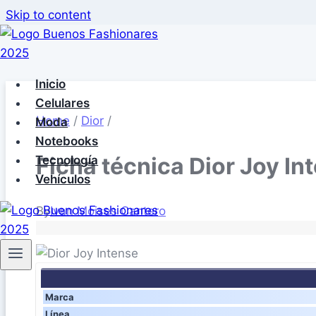
Skip to content
Inicio
Celulares
Home
/
Dior
/
Moda
Notebooks
Ficha técnica Dior Joy In
Tecnología
Vehículos
By
Ivan Moises Cantero
Marca
Línea