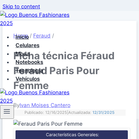
Skip to content
Home
/
Feraud
/
Inicio
Celulares
Ficha técnica Féraud
Moda
Notebooks
Feraud Paris Pour
Tecnología
Vehículos
Femme
By
Ivan Moises Cantero
Publicado: 12/16/2025
|
Actualizada:
12/31/2025
Características Generales: