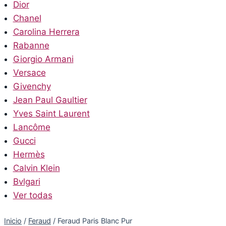
Dior
Chanel
Carolina Herrera
Rabanne
Giorgio Armani
Versace
Givenchy
Jean Paul Gaultier
Yves Saint Laurent
Lancôme
Gucci
Hermès
Calvin Klein
Bvlgari
Ver todas
Inicio
/
Feraud
/
Feraud Paris Blanc Pur