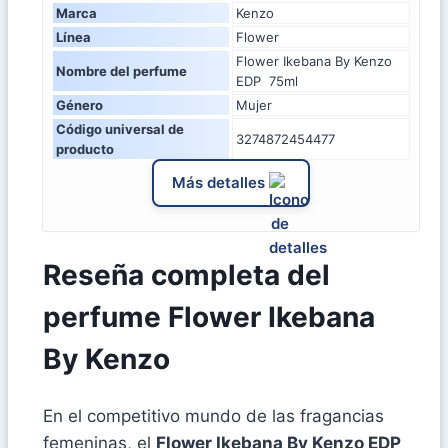
Marca
Kenzo
Línea
Flower
Flower Ikebana By Kenzo
Nombre del perfume
EDP 75ml
Género
Mujer
Código universal de
3274872454477
producto
Más detalles
Reseña completa del
perfume Flower Ikebana
By Kenzo
En el competitivo mundo de las fragancias
femeninas, el
Flower Ikebana By Kenzo EDP