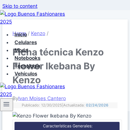
Skip to content
Home
/
Kenzo
/
Inicio
Celulares
Ficha técnica Kenzo
Moda
Notebooks
Flower Ikebana By
Tecnología
Vehículos
Kenzo
By
Ivan Moises Cantero
Publicado: 12/30/2025
|
Actualizada:
02/24/2026
Características Generales: