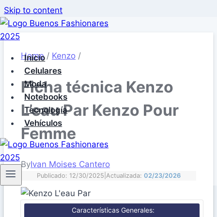
Skip to content
Home
/
Kenzo
/
Inicio
Celulares
Ficha técnica Kenzo
Moda
Notebooks
L’eau Par Kenzo Pour
Tecnología
Vehículos
Femme
By
Ivan Moises Cantero
Publicado: 12/30/2025
|
Actualizada:
02/23/2026
Características Generales: