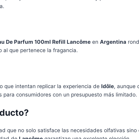
a.
au De Parfum 100ml Refill Lancôme
en
Argentina
rond
 al que pertenece la fragancia.
o que intentan replicar la experiencia de
Idôle
, aunque 
as para consumidores con un presupuesto más limitado.
oducto?
ad que no solo satisface las necesidades olfativas sin
lidad de
Lancôme
garantizan una excelente elección.