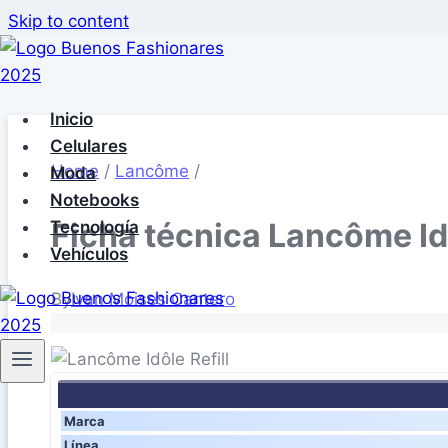
Skip to content
Inicio
Celulares
Home
/
Lancôme
/
Moda
Notebooks
Ficha técnica Lancôme Id
Tecnología
Vehículos
By
Ivan Moises Cantero
Marca
Línea