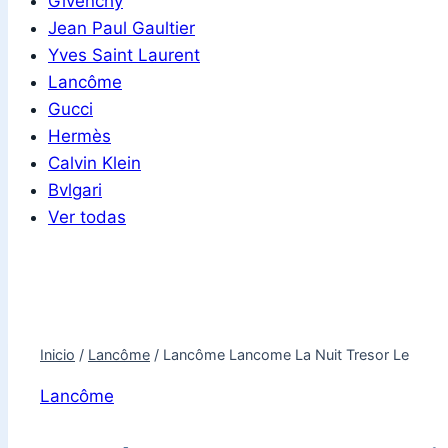
Givenchy
Jean Paul Gaultier
Yves Saint Laurent
Lancôme
Gucci
Hermès
Calvin Klein
Bvlgari
Ver todas
Inicio
/
Lancôme
/
Lancôme Lancome La Nuit Tresor Le
Lancôme