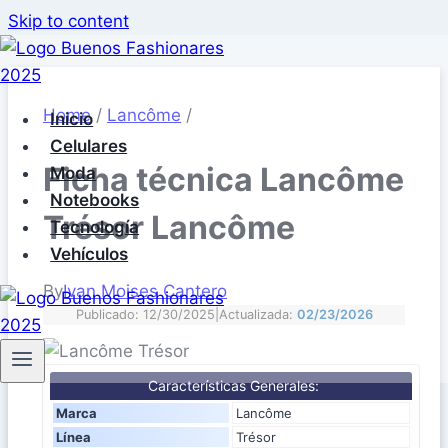
Skip to content
Home
/
Lancôme
/
Inicio
Celulares
Ficha técnica Lancôme
Moda
Notebooks
Trésor Lancôme
Tecnología
Vehículos
By
Ivan Moises Cantero
Publicado: 12/30/2025
|
Actualizada:
02/23/2026
Características Generales:
Marca
Lancôme
Línea
Trésor