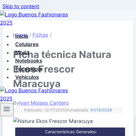
Skip to content
Home
/
Fichas
/
Inicio
Celulares
Ficha técnica Natura
Moda
Notebooks
Ekos Frescor
Tecnología
Vehículos
Maracuya
By
Ivan Moises Cantero
Publicado: 12/17/2025
|
Actualizada:
01/13/2026
Características Generales: