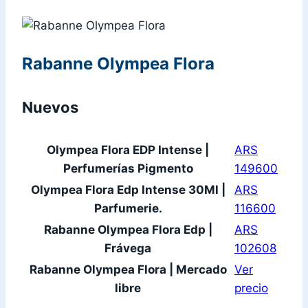
Rabanne Olympea Flora
Nuevos
Olympea Flora EDP Intense |
ARS
Perfumerías Pigmento
149600
Olympea Flora Edp Intense 30Ml |
ARS
Parfumerie.
116600
Rabanne Olympea Flora Edp |
ARS
Frávega
102608
Rabanne Olympea Flora | Mercado
Ver
libre
precio