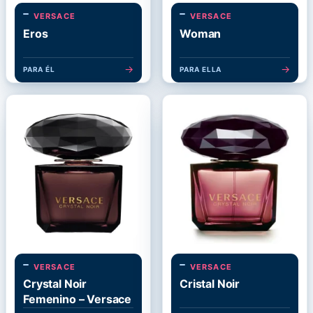
VERSACE
VERSACE
Eros
Woman
→
→
PARA ÉL
PARA ELLA
VERSACE
VERSACE
Crystal Noir
Cristal Noir
Femenino – Versace