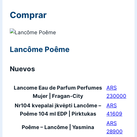
Comprar
Lancôme Poême
Nuevos
Lancome Eau de Parfum Perfumes
ARS
Mujer | Fragan-City
230000
Nr104 kvepalai įkvėpti Lancôme –
ARS
Poême 104 ml EDP | Pirktukas
41609
ARS
Poême – Lancôme | Yasmina
28900