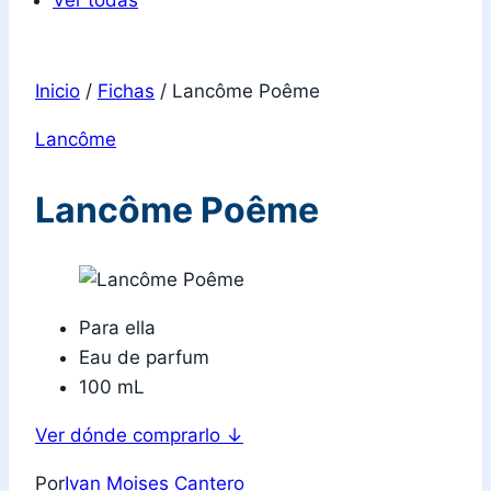
Ver todas
Inicio
/
Fichas
/
Lancôme Poême
Lancôme
Lancôme Poême
Para ella
Eau de parfum
100 mL
Ver dónde comprarlo
↓
Por
Ivan Moises Cantero