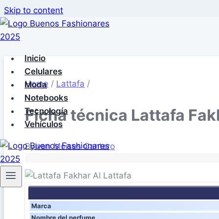
Skip to content
Inicio
Celulares
Home
/
Lattafa
/
Moda
Notebooks
Ficha técnica Lattafa Fak
Tecnología
Vehículos
By
Ivan Moises Cantero
Marca
Nombre del perfume