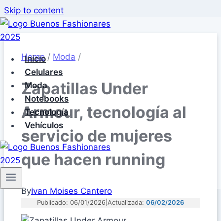
Skip to content
Home
/
Moda
/
Inicio
Celulares
Zapatillas Under
Moda
Notebooks
Armour, tecnología al
Tecnología
Vehículos
servicio de mujeres
que hacen running​
By
Ivan Moises Cantero
Publicado: 06/01/2026
|
Actualizada:
06/02/2026